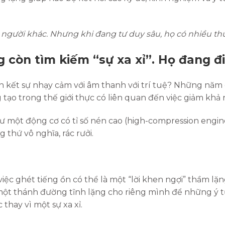
gười khác. Nhưng khi đang tư duy sâu, họ có nhiều thứ 
còn tìm kiếm “sự xa xỉ”. Họ đang đi
kết sự nhạy cảm với âm thanh với trí tuệ? Những năm g
tạo trong thế giới thực có liên quan đến việc giảm khả 
hư một động cơ có tỉ số nén cao (high-compression engin
g thứ vô nghĩa, rác rưởi.
việc ghét tiếng ồn có thể là một “lời khen ngợi” thầm l
 một thánh đường tĩnh lặng cho riêng mình để những ý
 thay vì một sự xa xỉ.