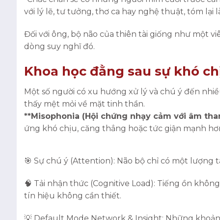
với lý lẽ, tư tưởng, thơ ca hay nghệ thuật, tóm lại l
Đối với ông, bộ não của thiên tài giống như một viê
dòng suy nghĩ đó.
Khoa học đằng sau sự khó chị
Một số người có xu hướng xử lý và chú ý đến nhiề
thấy mệt mỏi về mặt tinh thần.
**Misophonia (Hội chứng nhạy cảm với âm than
ứng khó chịu, căng thẳng hoặc tức giận mạnh hơ
🎯 Sự chú ý (Attention): Não bộ chỉ có một lượng
🧠 Tải nhận thức (Cognitive Load): Tiếng ồn không
tín hiệu không cần thiết.
💡 Default Mode Network & Insight: Những khoảng 