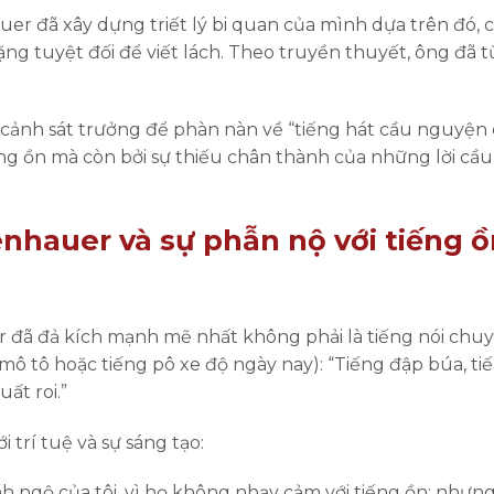
 đã xây dựng triết lý bi quan của mình dựa trên đó, c
 lặng tuyệt đối để viết lách. Theo truyền thuyết, ông đã
ửi cảnh sát trưởng để phàn nàn về “tiếng hát cầu nguy
ếng ồn mà còn bởi sự thiếu chân thành của những lời cầ
nhauer và sự phẫn nộ với tiếng ồ
r đã đả kích mạnh mẽ nhất không phải là tiếng nói chuy
ô tô hoặc tiếng pô xe độ ngày nay): “Tiếng đập búa, tiế
ất roi.”
 trí tuệ và sự sáng tạo:
nh ngộ của tôi, vì họ không nhạy cảm với tiếng ồn; nh