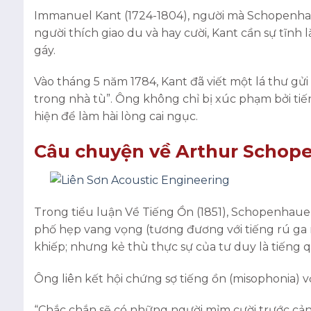
Immanuel Kant (1724-1804), người mà Schopenhauer
người thích giao du và hay cười, Kant cần sự tĩnh
gáy.
Vào tháng 5 năm 1784, Kant đã viết một lá thư g
trong nhà tù”. Ông không chỉ bị xúc phạm bởi ti
hiện để làm hài lòng cai ngục.
Câu chuyện về Arthur Schope
Trong tiểu luận Về Tiếng Ồn (1851), Schopenhaue
phố hẹp vang vọng (tương đương với tiếng rú ga m
khiếp; nhưng kẻ thù thực sự của tư duy là tiếng qu
Ông liên kết hội chứng sợ tiếng ồn (misophonia) với
“Chắc chắn sẽ có những người mỉm cười trước cả