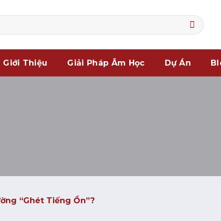
Giới Thiệu
Giải Pháp Âm Học
Dự Án
Bl
ờng “ghét Tiếng Ồn”?