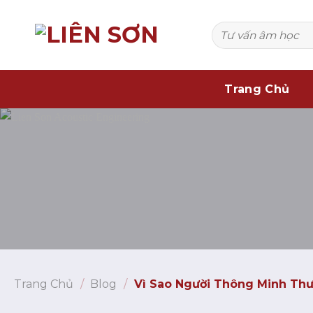
Bỏ
qua
Tìm
nội
kiếm:
dung
Trang Chủ
Trang Chủ
/
Blog
/
Vì Sao Người Thông Minh Thư