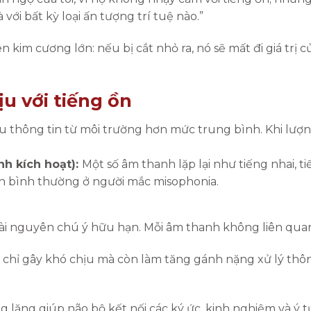
à với bất kỳ loại ấn tượng trí tuệ nào.”
n kim cương lớn: nếu bị cắt nhỏ ra, nó sẽ mất đi giá trị 
u với tiếng ồn
u thông tin từ môi trường hơn mức trung bình. Khi lượn
h kích hoạt):
Một số âm thanh lặp lại như tiếng nhai, t
n bình thường ở người mắc misophonia.
 tài nguyên chú ý hữu hạn. Mỗi âm thanh không liên quan
 chỉ gây khó chịu mà còn làm tăng gánh nặng xử lý thông 
lặng giúp não bộ kết nối các ký ức, kinh nghiệm và ý tư