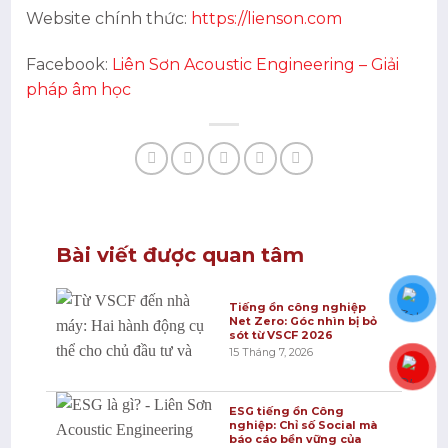
Website chính thức:
https://lienson.com
Facebook:
Liên Sơn Acoustic Engineering – Giải
pháp âm học
Bài viết được quan tâm
Tiếng ồn công nghiệp
Net Zero: Góc nhìn bị bỏ
sót từ VSCF 2026
15 Tháng 7, 2026
ESG tiếng ồn Công
nghiệp: Chỉ số Social mà
báo cáo bền vững của