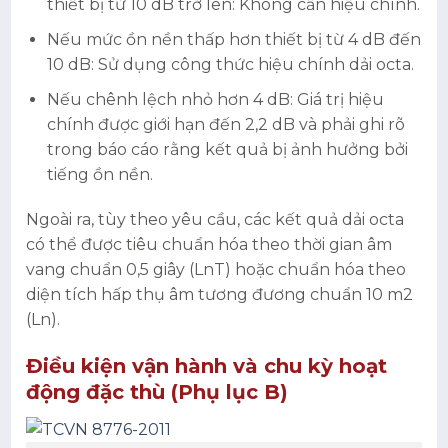
thiết bị từ 10 dB trở lên: Không cần hiệu chính.
Nếu mức ồn nền thấp hơn thiết bị từ 4 dB đến
10 dB: Sử dụng công thức hiệu chính dải octa.
Nếu chênh lệch nhỏ hơn 4 dB: Giá trị hiệu
chính được giới hạn đến 2,2 dB và phải ghi rõ
trong báo cáo rằng kết quả bị ảnh hưởng bởi
tiếng ồn nền.
Ngoài ra, tùy theo yêu cầu, các kết quả dải octa
có thể được tiêu chuẩn hóa theo thời gian âm
vang chuẩn 0,5 giây (LnT) hoặc chuẩn hóa theo
diện tích hấp thụ âm tương đương chuẩn 10 m2
(Ln).
Điều kiện vận hành và chu kỳ hoạt
động đặc thù (Phụ lục B)