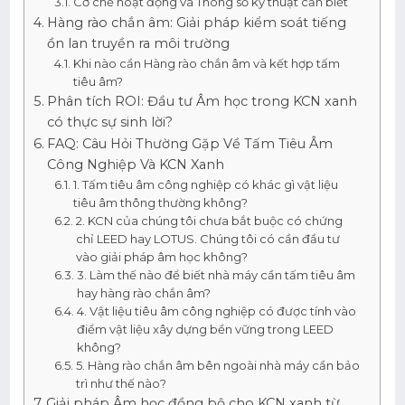
Cơ chế hoạt động và Thông số kỹ thuật cần biết
Hàng rào chắn âm: Giải pháp kiểm soát tiếng
ồn lan truyền ra môi trường
Khi nào cần Hàng rào chắn âm và kết hợp tấm
tiêu âm?
Phân tích ROI: Đầu tư Âm học trong KCN xanh
có thực sự sinh lời?
FAQ: Câu Hỏi Thường Gặp Về Tấm Tiêu Âm
Công Nghiệp Và KCN Xanh
1. Tấm tiêu âm công nghiệp có khác gì vật liệu
tiêu âm thông thường không?
2. KCN của chúng tôi chưa bắt buộc có chứng
chỉ LEED hay LOTUS. Chúng tôi có cần đầu tư
vào giải pháp âm học không?
3. Làm thế nào để biết nhà máy cần tấm tiêu âm
hay hàng rào chắn âm?
4. Vật liệu tiêu âm công nghiệp có được tính vào
điểm vật liệu xây dựng bền vững trong LEED
không?
5. Hàng rào chắn âm bên ngoài nhà máy cần bảo
trì như thế nào?
Giải pháp Âm học đồng bộ cho KCN xanh từ