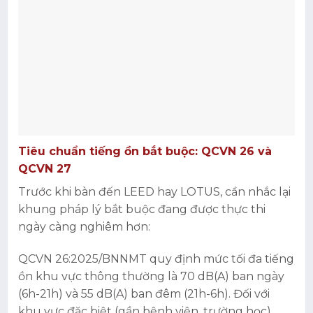
Tiêu chuẩn tiếng ồn bắt buộc: QCVN 26 và
QCVN 27
Trước khi bàn đến LEED hay LOTUS, cần nhắc lại
khung pháp lý bắt buộc đang được thực thi
ngày càng nghiêm hơn:
QCVN 26:2025/BNNMT quy định mức tối đa tiếng
ồn khu vực thông thường là 70 dB(A) ban ngày
(6h-21h) và 55 dB(A) ban đêm (21h-6h). Đối với
khu vực đặc biệt (gần bệnh viện, trường học),