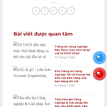
Bài viết được quan tâm
Tiếng ồn công nghiệp
Net Zero: Góc nhìn bị bỏ
sót từ VSCF 2026
15 Tháng 7, 2026
ESG tiếng ồn Công
nghiệp: Chỉ số Social mà
báo cáo bền vững của
bạn đang bỏ sót
10 Tháng 7, 2026
Tấm tiêu âm Công
nghiệp & Giải pháp Âm
học cho KCN xanh: Yêu